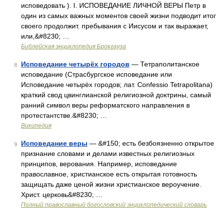
исповедовать ). I. ИСПОВЕДАНИЕ ЛИЧНОЙ ВЕРЫ Петр в
один из самых важных моментов своей жизни подводит итог
своего продолжит. пребывания с Иисусом и так выражает,
или,&#8230; …
Библейская энциклопедия Брокгауза
Исповедание четырёх городов
— Тетраполитанское
8
исповедание (Страсбургское исповедание или
Исповедание четырёх городов; лат. Confessio Tetrapolitana)
краткий свод цвинглианской религиозной доктрины, самый
ранний символ веры реформатского направления в
протестантстве.&#8230; …
Википедия
Исповедание веры
— &#150; есть безбоязненно открытое
9
признание словами и делами известных религиозных
принципов, верования. Например, исповедание
православное, христианское есть открытая готовность
защищать даже ценой жизни христианское вероучение.
Христ. церковь&#8230; …
Полный православный богословский энциклопедический словарь