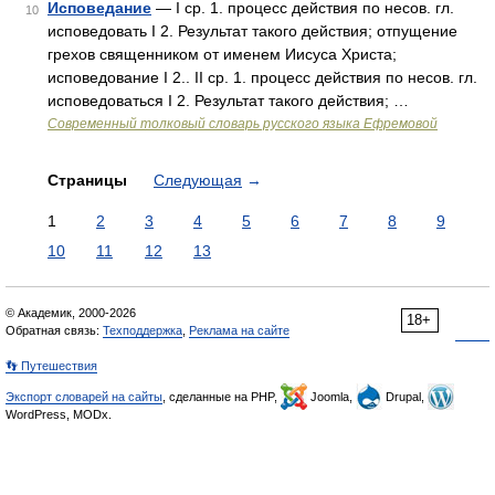
Исповедание
— I ср. 1. процесс действия по несов. гл.
10
исповедовать I 2. Результат такого действия; отпущение
грехов священником от именем Иисуса Христа;
исповедование I 2.. II ср. 1. процесс действия по несов. гл.
исповедоваться I 2. Результат такого действия; …
Современный толковый словарь русского языка Ефремовой
Страницы
Следующая
→
1
2
3
4
5
6
7
8
9
10
11
12
13
© Академик, 2000-2026
18+
Обратная связь:
Техподдержка
,
Реклама на сайте
👣 Путешествия
Экспорт словарей на сайты
, сделанные на PHP,
Joomla,
Drupal,
WordPress, MODx.