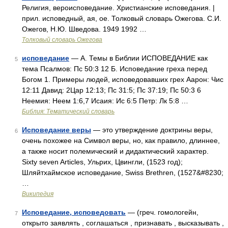
Религия, вероисповедание. Христианские исповедания. |
прил. исповедный, ая, ое. Толковый словарь Ожегова. С.И.
Ожегов, Н.Ю. Шведова. 1949 1992 …
Толковый словарь Ожегова
исповедание
— А. Темы в Библии ИСПОВЕДАНИЕ как
5
тема Псалмов: Пс 50:3 12 Б. Исповедание греха перед
Богом 1. Примеры людей, исповедовавших грех Аарон: Чис
12:11 Давид: 2Цар 12:13; Пс 31:5; Пс 37:19; Пс 50:3 6
Неемия: Неем 1:6,7 Исаия: Ис 6:5 Петр: Лк 5:8 …
Библия: Тематический словарь
Исповедание веры
— это утверждение доктрины веры,
6
очень похожее на Символ веры, но, как правило, длиннее,
а также носит полемический и дидактический характер.
Sixty seven Articles, Ульрих, Цвингли, (1523 год);
Шляйтхаймское исповедание, Swiss Brethren, (1527&#8230;
…
Википедия
Исповедание, исповедовать
— (греч. гомологейн,
7
открыто заявлять , соглашаться , признавать , высказывать ,